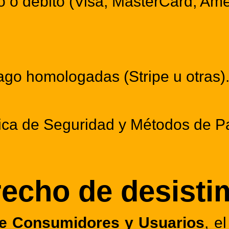
to o débito (Visa, MasterCard, Am
ago homologadas (Stripe u otras)
tica de Seguridad y Métodos de 
recho de desisti
e Consumidores y Usuarios
, e