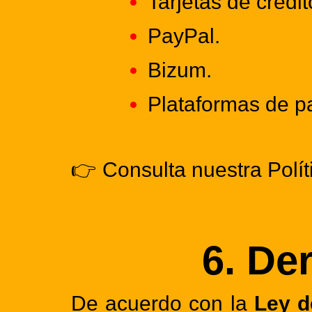
Tarjetas de crédi
PayPal.
Bizum.
Plataformas de p
👉 Consulta nuestra
Polí
6. De
De acuerdo con la
Ley d