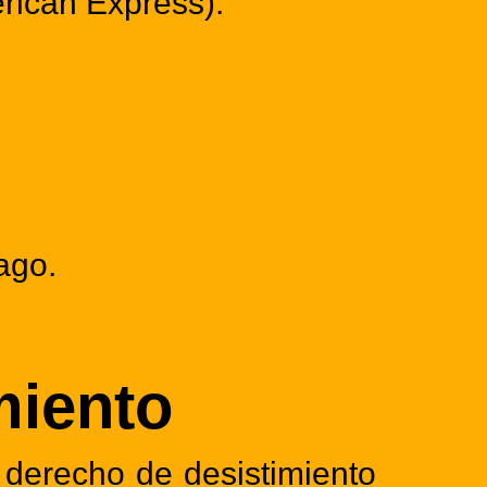
erican Express).
.
Pago
.
miento
l derecho de desistimiento