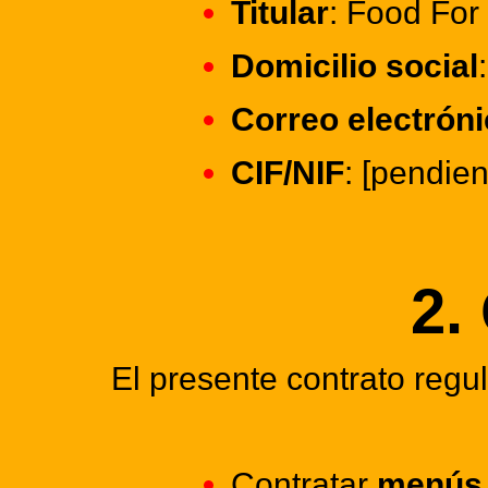
Titular
: Food For
Domicilio social
Correo electrón
CIF/NIF
: [pendie
2.
El presente contrato regu
Contratar
menús 