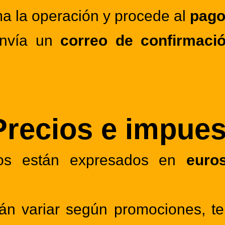
ma la operación y procede al
pago
envía un
correo de confirmaci
Precios e impue
ios están expresados en
euro
rán variar según promociones, 