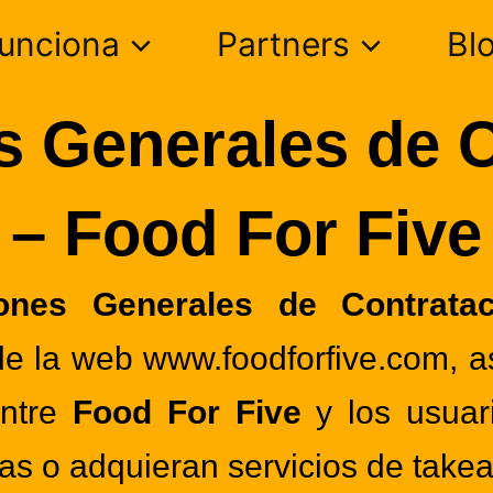
unciona
Partners
Bl
s Generales de C
– Food For Five
ones Generales de Contratac
 de la web
www.foodforfive.com
, 
entre
Food For Five
y los usuar
rvas o adquieran servicios de take