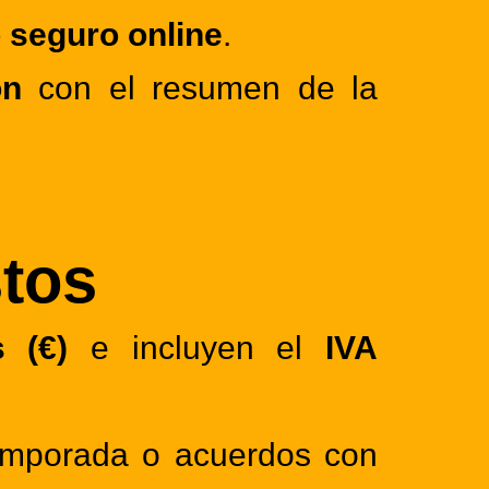
 seguro online
.
ón
con el resumen de la
stos
s (€)
e incluyen el
IVA
temporada o acuerdos con