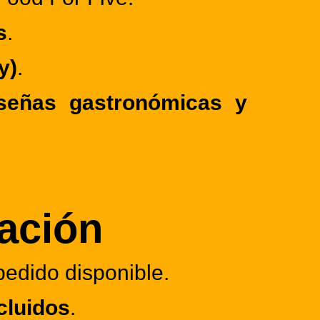
s
.
y)
.
señas gastronómicas y
tación
pedido disponible.
cluidos
.