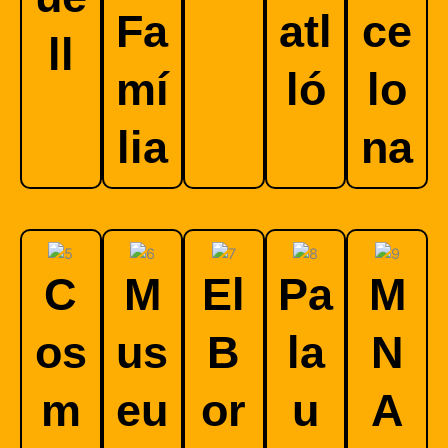
Fa
atl
ce
ll
mí
ló
lo
lia
na
C
M
El
Pa
M
os
us
B
la
N
m
eu
or
u
A