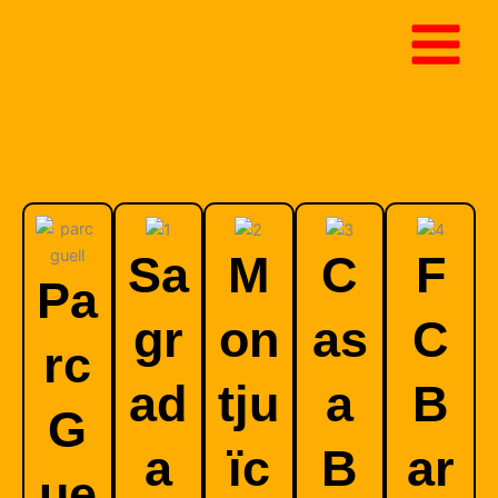
Ir
al
contenido
Sa
M
C
F
Pa
gr
on
as
C
rc
ad
tju
a
B
G
a
ïc
B
ar
ue