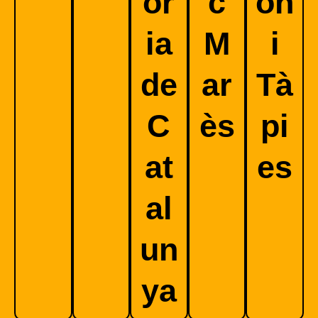
òr
c
on
ia
M
i
de
ar
Tà
C
ès
pi
at
es
al
un
ya