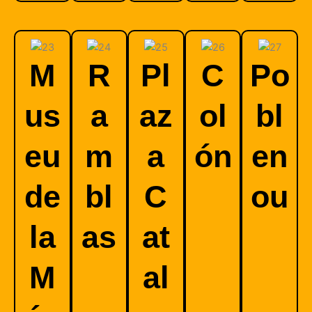
M
R
Pl
C
Po
us
a
az
ol
bl
eu
m
a
ón
en
de
bl
C
ou
la
as
at
M
al