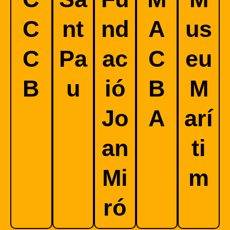
C
nt
nd
A
us
C
Pa
ac
C
eu
B
u
ió
B
M
Jo
A
arí
an
ti
Mi
m
ró