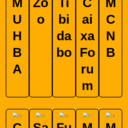
M
Zo
Ti
C
M
U
o
bi
ai
C
H
da
xa
N
B
bo
Fo
B
A
ru
m
C
Sa
Fu
M
M