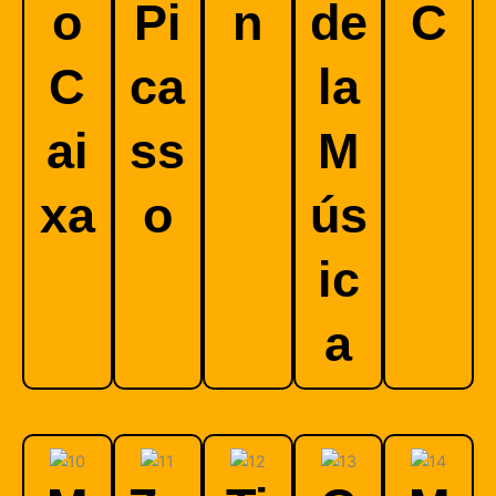
o
Pi
n
de
C
C
ca
la
ai
ss
M
xa
o
ús
ic
a