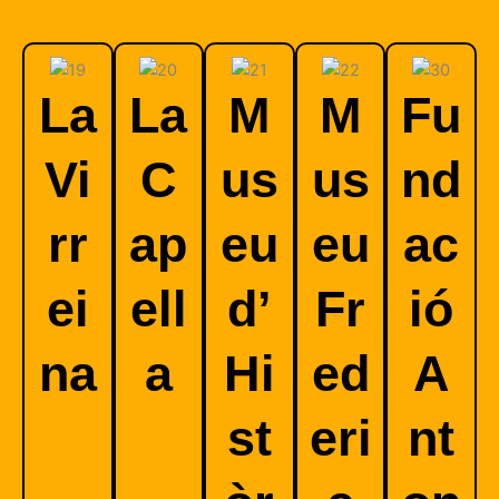
La
La
M
M
Fu
Vi
C
us
us
nd
rr
ap
eu
eu
ac
ei
ell
d’
Fr
ió
na
a
Hi
ed
A
st
eri
nt