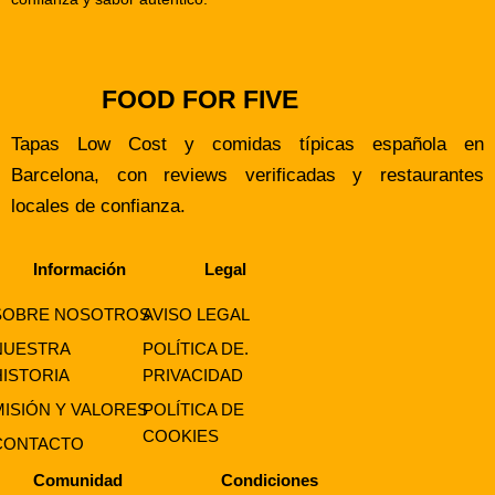
FOOD FOR FIVE
Tapas Low Cost y comidas típicas española en
Barcelona, con reviews verificadas y restaurantes
locales de confianza.
Información
Legal
SOBRE NOSOTROS
AVISO LEGAL
NUESTRA
POLÍTICA DE.
HISTORIA
PRIVACIDAD
MISIÓN Y VALORES
POLÍTICA DE
COOKIES
CONTACTO
Comunidad
Condiciones