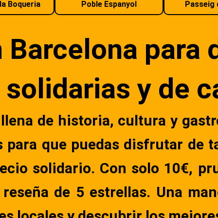
la Boqueria
Poble Espanyol
Passeig 
 Barcelona para d
 solidarias y de c
llena de historia, cultura y gast
s para que puedas disfrutar de t
cio solidario. Con solo 10€, pr
u reseña de 5 estrellas. Una man
es locales y descubrir los mejore