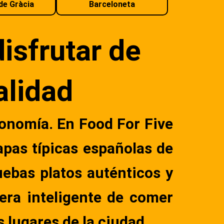
de Gràcia
Barceloneta
isfrutar de
alidad
ronomía. En Food For Five
apas típicas españolas de
uebas platos auténticos y
era inteligente de comer
s lugares de la ciudad.