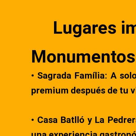
Lugares i
Monumentos
• Sagrada Família: A so
premium después de tu vi
• Casa Batlló y La Pedr
una experiencia gastronó