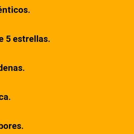
énticos.
 5 estrellas.
denas.
ca.
bores.