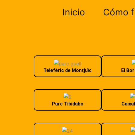
Ir
Inicio
Cómo f
al
contenido
Telefèric de Montjuïc
El Bo
Parc Tibidabo
Caixa