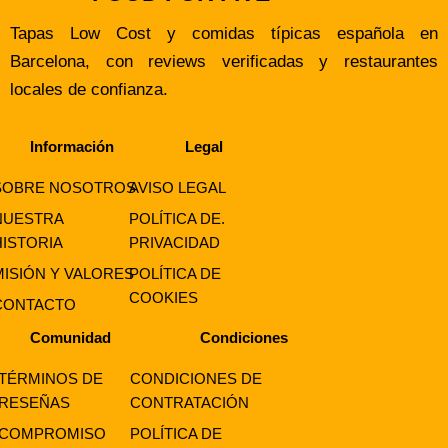
Tapas Low Cost y comidas típicas española en
Barcelona, con reviews verificadas y restaurantes
locales de confianza.
Información
Legal
SOBRE NOSOTROS
AVISO LEGAL
NUESTRA
POLÍTICA DE.
HISTORIA
PRIVACIDAD
MISIÓN Y VALORES
POLÍTICA DE
COOKIES
CONTACTO
Comunidad
Condiciones
TÉRMINOS DE
CONDICIONES DE
RESEÑAS
CONTRATACIÓN
COMPROMISO
POLÍTICA DE