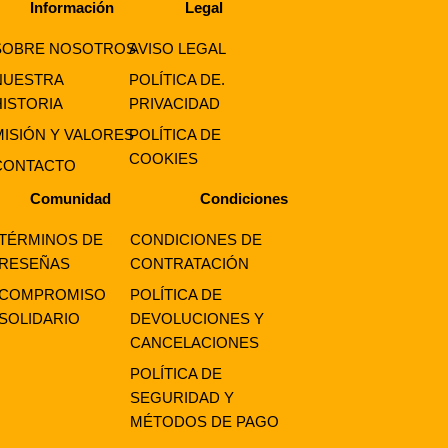
Información
Legal
SOBRE NOSOTROS
AVISO LEGAL
NUESTRA
POLÍTICA DE.
HISTORIA
PRIVACIDAD
MISIÓN Y VALORES
POLÍTICA DE
COOKIES
CONTACTO
Comunidad
Condiciones
TÉRMINOS DE
CONDICIONES DE
RESEÑAS
CONTRATACIÓN
COMPROMISO
POLÍTICA DE
SOLIDARIO
DEVOLUCIONES Y
CANCELACIONES
POLÍTICA DE
SEGURIDAD Y
MÉTODOS DE PAGO