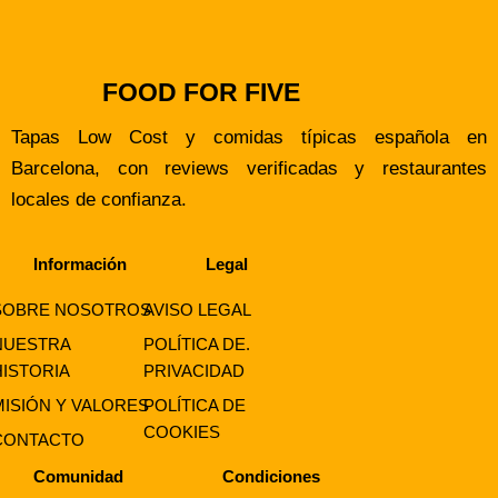
FOOD FOR FIVE
Tapas Low Cost y comidas típicas española en
Barcelona, con reviews verificadas y restaurantes
locales de confianza.
Información
Legal
SOBRE NOSOTROS
AVISO LEGAL
NUESTRA
POLÍTICA DE.
HISTORIA
PRIVACIDAD
MISIÓN Y VALORES
POLÍTICA DE
COOKIES
CONTACTO
Comunidad
Condiciones