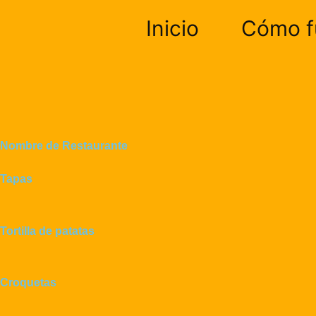
Ir
Inicio
Cómo f
al
contenido
Nombre de Restaurante
Tapas
Tortilla de patatas
Croquetas