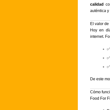
calidad
co
auténtica y
El valor de
Hoy en día
internet. F
✅
✅
✅
De este mo
Cómo funci
Food For F