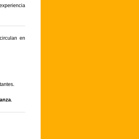
xperiencia
circulan en
tantes.
ianza
.