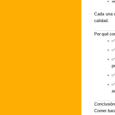

Cada una d
calidad.
Por qué con
p
a
Conclusión
Comer barat