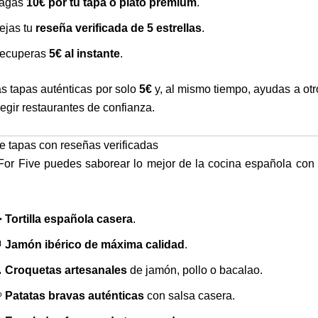
agas
10€ por tu tapa o plato premium
.
ejas tu
reseña verificada de 5 estrellas
.
ecuperas
5€ al instante
.
tas tapas auténticas por solo
5€
y, al mismo tiempo, ayudas a otro
legir restaurantes de confianza.
e tapas con reseñas verificadas
or Five puedes saborear lo mejor de la cocina española con 

Tortilla española casera
.

Jamón ibérico de máxima calidad
.

Croquetas artesanales
de jamón, pollo o bacalao.

Patatas bravas auténticas
con salsa casera.