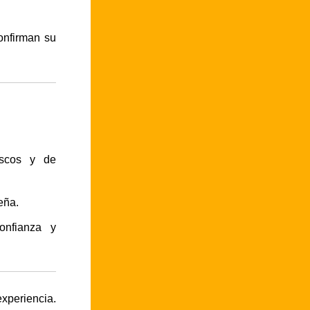
onfirman su
escos y de
eña.
onfianza y
experiencia.