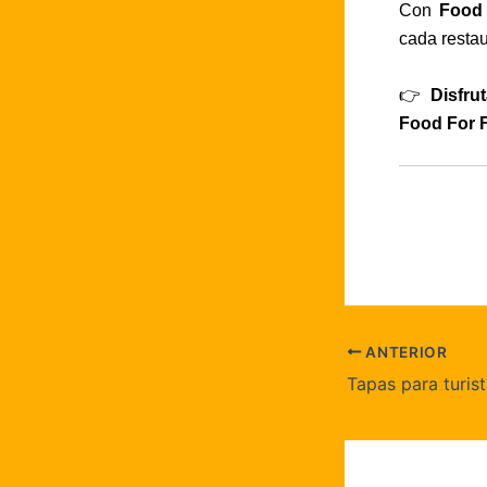
Con
Food 
cada resta
👉
Disfru
Food For F
ANTERIOR