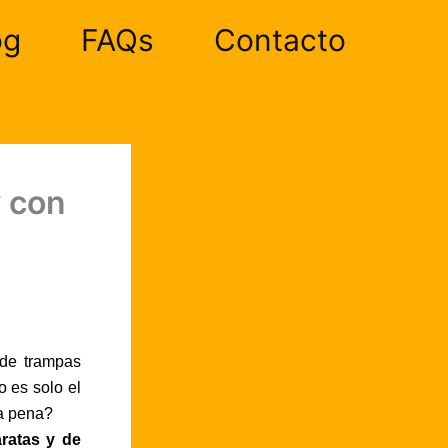
og
FAQs
Contacto
y con
 de trampas
o es solo el
la pena?
ratas y de