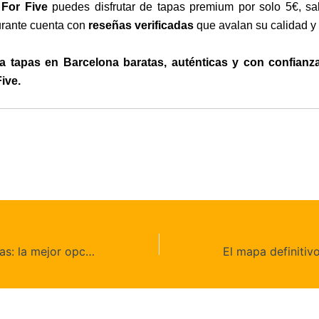
For Five
puedes disfrutar de tapas premium por solo 5€, s
urante cuenta con
reseñas verificadas
que avalan su calidad y 
ta tapas en Barcelona baratas, auténticas y con confianz
ive.
Tapas para turistas: la mejor opción gastronómica low cost en Barcelona