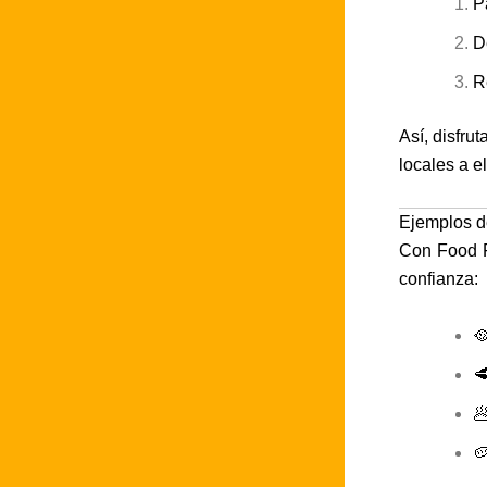
P
D
R
Así, disfru
locales a e
Ejemplos d
Con Food F
confianza:



