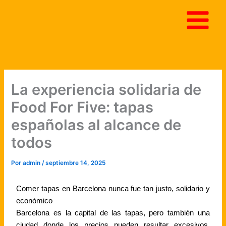
Ir
al
contenido
La experiencia solidaria de
Food For Five: tapas
españolas al alcance de
todos
Por
admin
/
septiembre 14, 2025
Comer tapas en Barcelona nunca fue tan justo, solidario y
económico
Barcelona es la capital de las tapas, pero también una
ciudad donde los precios pueden resultar excesivos,