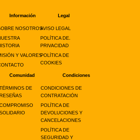
Información
Legal
SOBRE NOSOTROS
AVISO LEGAL
NUESTRA
POLÍTICA DE.
HISTORIA
PRIVACIDAD
MISIÓN Y VALORES
POLÍTICA DE
COOKIES
CONTACTO
Comunidad
Condiciones
TÉRMINOS DE
CONDICIONES DE
RESEÑAS
CONTRATACIÓN
COMPROMISO
POLÍTICA DE
SOLIDARIO
DEVOLUCIONES Y
CANCELACIONES
POLÍTICA DE
SEGURIDAD Y