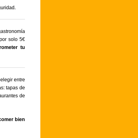
guridad.
gastronomía
por solo 5€
rometer tu
elegir entre
s: tapas de
aurantes de
 comer bien