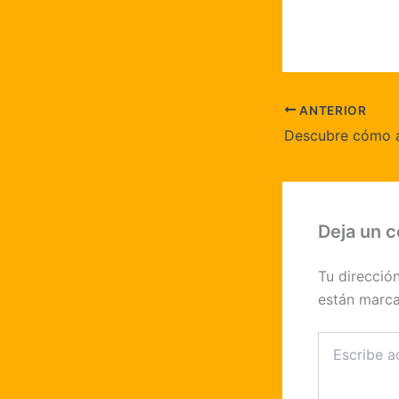
ANTERIOR
Deja un 
Tu direcció
están marc
Escribe
aquí...