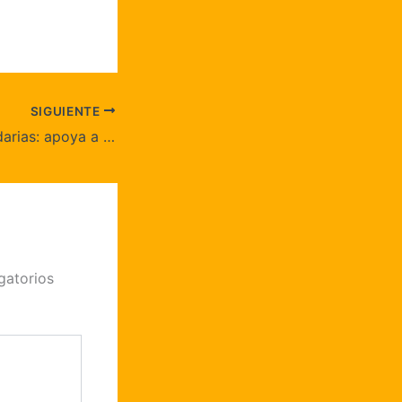
SIGUIENTE
Comer tapas solidarias: apoya a restaurantes locales y paga menos
gatorios