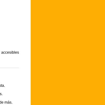
n accesibles
ta.
s.
 de más.