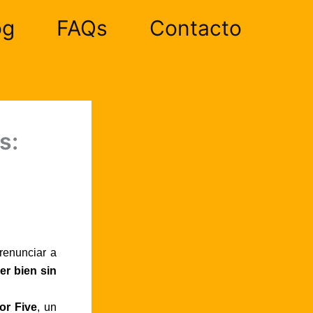
og
FAQs
Contacto
s:
renunciar a
r bien sin
or Five
, un