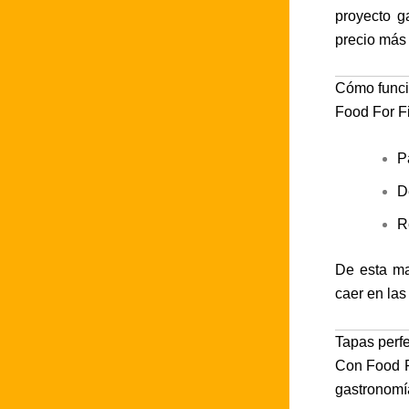
proyecto g
precio más 
Cómo funci
Food For Fi
P
D
R
De esta ma
caer en las
Tapas perf
Con Food F
gastronomía