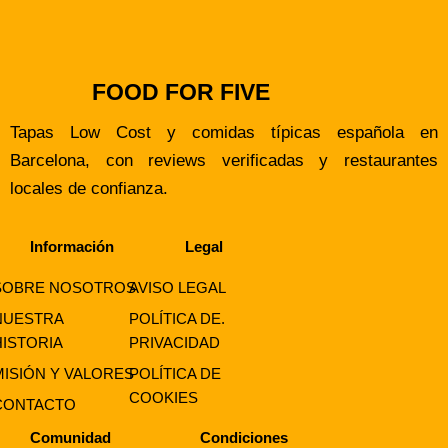
FOOD FOR FIVE
Tapas Low Cost y comidas típicas española en
Barcelona, con reviews verificadas y restaurantes
locales de confianza.
Información
Legal
SOBRE NOSOTROS
AVISO LEGAL
NUESTRA
POLÍTICA DE.
HISTORIA
PRIVACIDAD
MISIÓN Y VALORES
POLÍTICA DE
COOKIES
CONTACTO
Comunidad
Condiciones