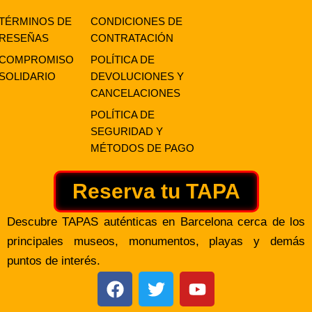
TÉRMINOS DE
CONDICIONES DE
RESEÑAS
CONTRATACIÓN
COMPROMISO
POLÍTICA DE
SOLIDARIO
DEVOLUCIONES Y
CANCELACIONES
POLÍTICA DE
SEGURIDAD Y
MÉTODOS DE PAGO
Reserva tu TAPA
Descubre TAPAS auténticas en Barcelona cerca de los
principales museos, monumentos, playas y demás
puntos de interés.
F
T
Y
a
w
o