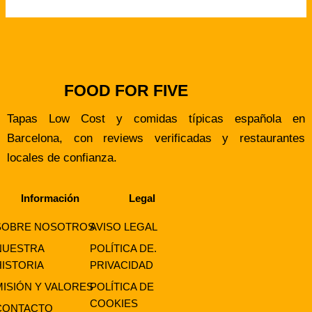
FOOD FOR FIVE
Tapas Low Cost y comidas típicas española en
Barcelona, con reviews verificadas y restaurantes
locales de confianza.
Información
Legal
SOBRE NOSOTROS
AVISO LEGAL
NUESTRA
POLÍTICA DE.
HISTORIA
PRIVACIDAD
MISIÓN Y VALORES
POLÍTICA DE
COOKIES
CONTACTO