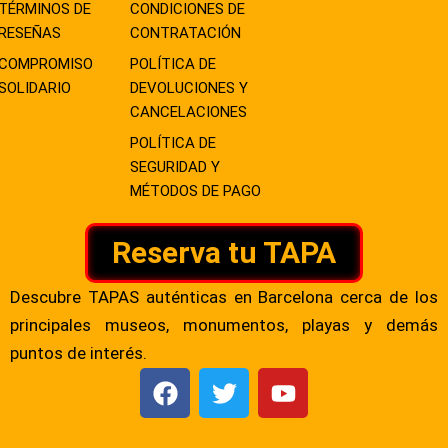
TÉRMINOS DE
CONDICIONES DE
RESEÑAS
CONTRATACIÓN
COMPROMISO
POLÍTICA DE
SOLIDARIO
DEVOLUCIONES Y
CANCELACIONES
POLÍTICA DE
SEGURIDAD Y
MÉTODOS DE PAGO
Reserva tu TAPA
Descubre TAPAS auténticas en Barcelona cerca de los
principales museos, monumentos, playas y demás
puntos de interés.
F
T
Y
a
w
o
c
i
u