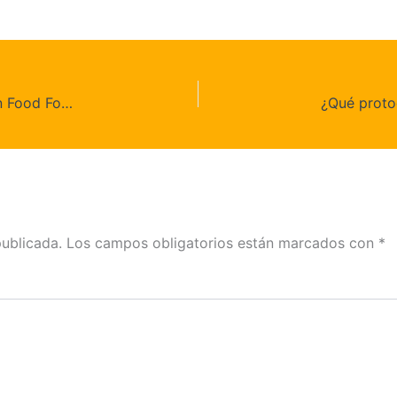
¿Qué diferencia hay entre reseñas en Google y en Food For Five?
publicada.
Los campos obligatorios están marcados con
*