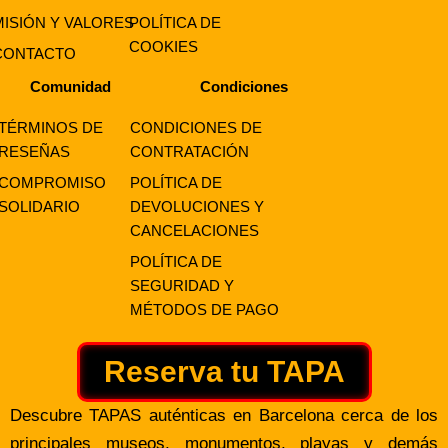
MISIÓN Y VALORES
POLÍTICA DE
COOKIES
CONTACTO
Comunidad
Condiciones
TÉRMINOS DE
CONDICIONES DE
RESEÑAS
CONTRATACIÓN
COMPROMISO
POLÍTICA DE
SOLIDARIO
DEVOLUCIONES Y
CANCELACIONES
POLÍTICA DE
SEGURIDAD Y
MÉTODOS DE PAGO
Reserva tu TAPA
Descubre TAPAS auténticas en Barcelona cerca de los
principales museos, monumentos, playas y demás