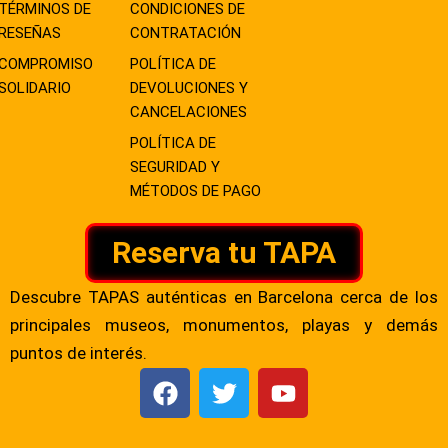
TÉRMINOS DE
CONDICIONES DE
RESEÑAS
CONTRATACIÓN
COMPROMISO
POLÍTICA DE
SOLIDARIO
DEVOLUCIONES Y
CANCELACIONES
POLÍTICA DE
SEGURIDAD Y
MÉTODOS DE PAGO
Reserva tu TAPA
Descubre TAPAS auténticas en Barcelona cerca de los
principales museos, monumentos, playas y demás
puntos de interés.
F
T
Y
a
w
o
c
i
u