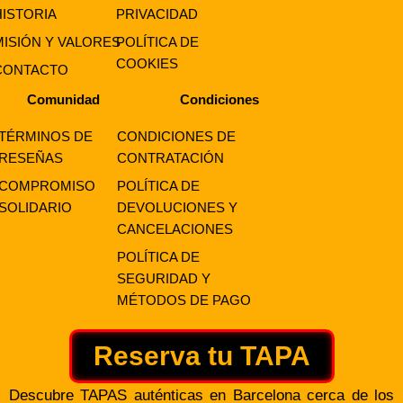
HISTORIA
PRIVACIDAD
MISIÓN Y VALORES
POLÍTICA DE
COOKIES
CONTACTO
Comunidad
Condiciones
TÉRMINOS DE
CONDICIONES DE
RESEÑAS
CONTRATACIÓN
COMPROMISO
POLÍTICA DE
SOLIDARIO
DEVOLUCIONES Y
CANCELACIONES
POLÍTICA DE
SEGURIDAD Y
MÉTODOS DE PAGO
Reserva tu TAPA
Descubre TAPAS auténticas en Barcelona cerca de los