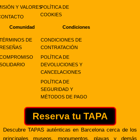
MISIÓN Y VALORES
POLÍTICA DE
COOKIES
CONTACTO
Comunidad
Condiciones
TÉRMINOS DE
CONDICIONES DE
RESEÑAS
CONTRATACIÓN
COMPROMISO
POLÍTICA DE
SOLIDARIO
DEVOLUCIONES Y
CANCELACIONES
POLÍTICA DE
SEGURIDAD Y
MÉTODOS DE PAGO
Reserva tu TAPA
Descubre TAPAS auténticas en Barcelona cerca de los
principales museos, monumentos, playas y demás