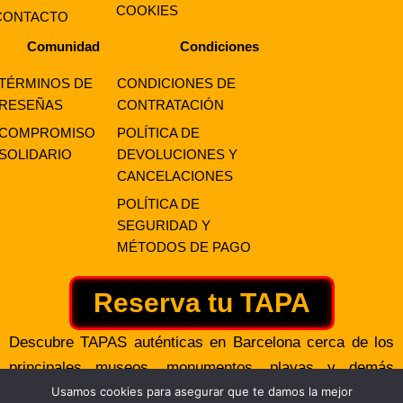
COOKIES
CONTACTO
Comunidad
Condiciones
TÉRMINOS DE
CONDICIONES DE
RESEÑAS
CONTRATACIÓN
COMPROMISO
POLÍTICA DE
SOLIDARIO
DEVOLUCIONES Y
CANCELACIONES
POLÍTICA DE
SEGURIDAD Y
MÉTODOS DE PAGO
Reserva tu TAPA
Descubre TAPAS auténticas en Barcelona cerca de los
principales museos, monumentos, playas y demás
puntos de interés.
Usamos cookies para asegurar que te damos la mejor