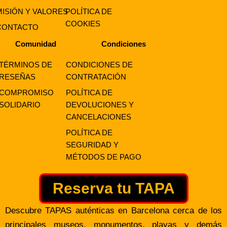
MISIÓN Y VALORES
POLÍTICA DE
COOKIES
CONTACTO
Comunidad
Condiciones
TÉRMINOS DE
CONDICIONES DE
RESEÑAS
CONTRATACIÓN
COMPROMISO
POLÍTICA DE
SOLIDARIO
DEVOLUCIONES Y
CANCELACIONES
POLÍTICA DE
SEGURIDAD Y
MÉTODOS DE PAGO
Reserva tu TAPA
Descubre TAPAS auténticas en Barcelona cerca de los
principales museos, monumentos, playas y demás