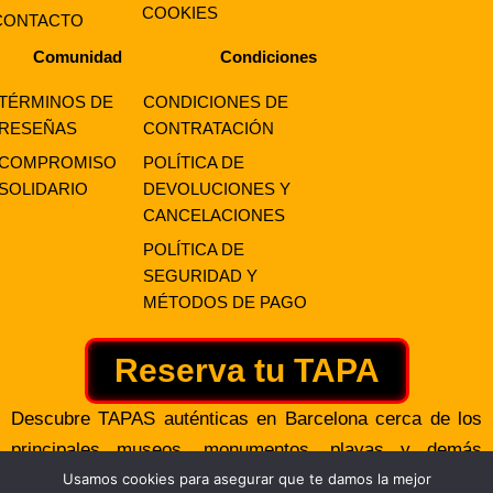
COOKIES
CONTACTO
Comunidad
Condiciones
TÉRMINOS DE
CONDICIONES DE
RESEÑAS
CONTRATACIÓN
COMPROMISO
POLÍTICA DE
SOLIDARIO
DEVOLUCIONES Y
CANCELACIONES
POLÍTICA DE
SEGURIDAD Y
MÉTODOS DE PAGO
Reserva tu TAPA
Descubre TAPAS auténticas en Barcelona cerca de los
principales museos, monumentos, playas y demás
puntos de interés.
Usamos cookies para asegurar que te damos la mejor