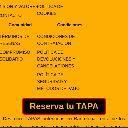
MISIÓN Y VALORES
POLÍTICA DE
COOKIES
CONTACTO
Comunidad
Condiciones
TÉRMINOS DE
CONDICIONES DE
RESEÑAS
CONTRATACIÓN
COMPROMISO
POLÍTICA DE
SOLIDARIO
DEVOLUCIONES Y
CANCELACIONES
POLÍTICA DE
SEGURIDAD Y
MÉTODOS DE PAGO
Reserva tu TAPA
Descubre TAPAS auténticas en Barcelona cerca de los
principales museos, monumentos, playas y demás