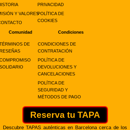
HISTORIA
PRIVACIDAD
MISIÓN Y VALORES
POLÍTICA DE
COOKIES
CONTACTO
Comunidad
Condiciones
TÉRMINOS DE
CONDICIONES DE
RESEÑAS
CONTRATACIÓN
COMPROMISO
POLÍTICA DE
SOLIDARIO
DEVOLUCIONES Y
CANCELACIONES
POLÍTICA DE
SEGURIDAD Y
MÉTODOS DE PAGO
Reserva tu TAPA
Descubre TAPAS auténticas en Barcelona cerca de los